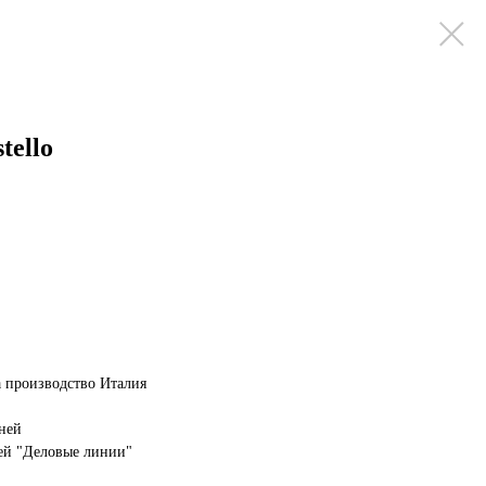
tello
 производство Италия
дней
ей "Деловые линии"